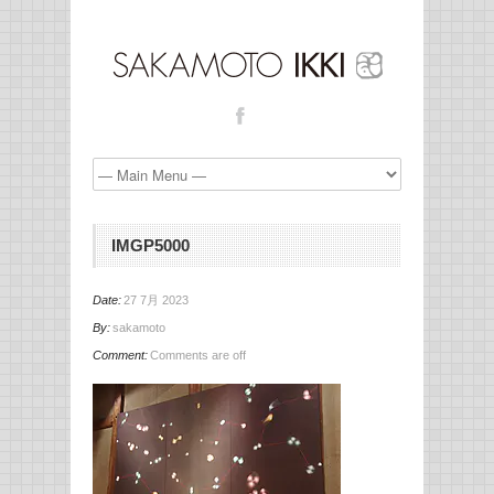
IMGP5000
Date:
27 7月 2023
By:
sakamoto
Comment:
Comments are off