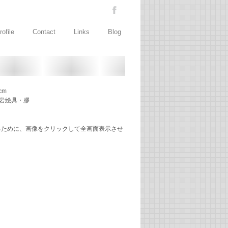
rofile
Contact
Links
Blog
cm
紙・岩絵具・膠
るために、画像をクリックして全画面表示させ