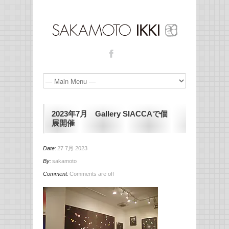
2023年7月 Gallery SIACCAで個
展開催
Date:
27 7月 2023
By:
sakamoto
Comment:
Comments are off